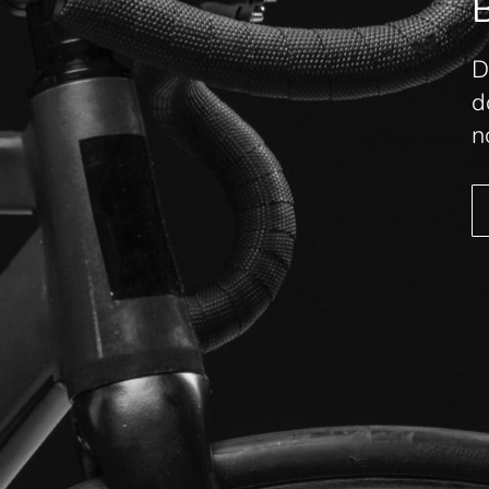
B
D
d
n